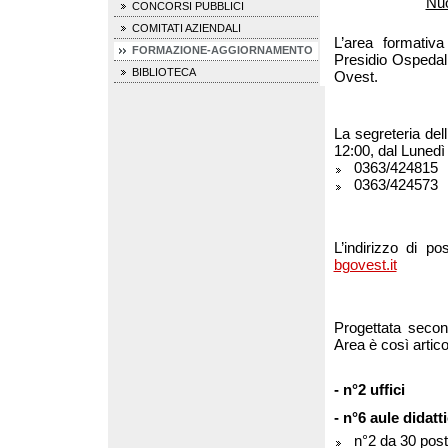
Nuo
CONCORSI PUBBLICI
COMITATI AZIENDALI
L’area formativa
FORMAZIONE-AGGIORNAMENTO
Presidio Ospedal
BIBLIOTECA
Ovest.
La segreteria del
12:00, dal Lunedì
0363/424815
0363/424573
L’indirizzo di p
bgovest.it
Progettata secon
Area è così artico
- n°2 uffici
- n°6 aule didatt
n°2 da 30 post