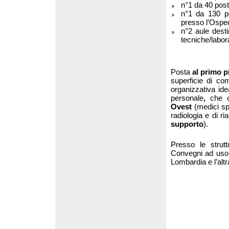
n°1 da 40 post
n°1 da 130 po
presso l’Osp
n°2 aule desti
tecniche/labora
Posta
al primo p
superficie di co
organizzativa ide
personale
,
che o
Ovest
(medici spe
radiologia e di ri
supporto
).
Presso le strut
Convegni ad uso 
Lombardia e l’altr