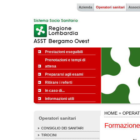
Azienda
Operatori sanitari
Associ
Prestazioni eseguibili
Prenotazioni e tempi di
attesa
Prepararsi agli esami
Ritirare i referti
In caso di...
Informazioni utili
HOME
»
OPERAT
Operatori sanitari
Formazione
CONSIGLIO DEI SANITARI
TIROCINI