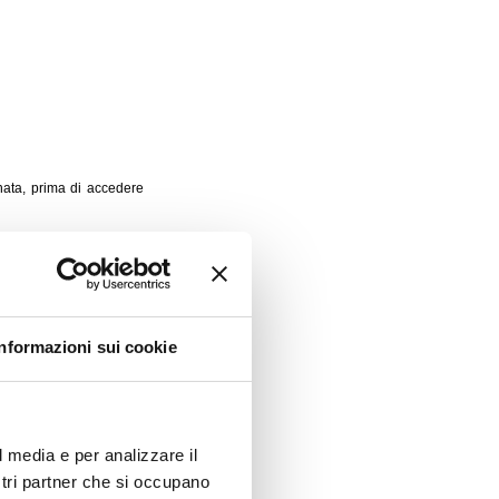
nata, prima di accedere
Informazioni sui cookie
nata, prima di accedere
l media e per analizzare il
ostri partner che si occupano