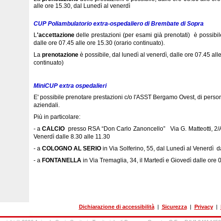
alle ore 15.30, dal Lunedì al venerdì
CUP Poliambulatorio extra-ospedaliero di Brembate di Sopra
L
'accettazione
delle prestazioni
(per esami già prenotati)
è possibile
dalle ore 07.45 alle ore 15.30 (orario continuato).
La
prenotazione
è possibile,
dal lunedì al venerdì, dalle ore 07.45 all
continuato)
MiniCUP extra ospedalieri
E' possibile prenotare prestazioni c/o l'ASST Bergamo Ovest, di person
aziendali.
Più in particolare:
- a
CALCIO
presso RSA “Don Carlo Zanoncello” Via G. Matteotti, 2/A
Venerdì dalle 8.30 alle 11.30
- a
COLOGNO AL SERIO
in Via Solferino, 55, dal Lunedì al Venerdì d
- a
FONTANELLA
in Via Tremaglia, 34, il Martedì e Giovedì dalle ore 
Dichiarazione di accessibilità
|
Sicurezza
|
Privacy
|