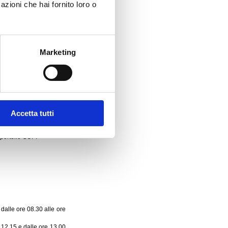
azioni che hai fornito loro o
ello PUA, dal lunedì al
, dalle ore 9.30 alle ore
Marketing
re 16.30 dal lunedì al
 ore 16.30.
Accetta tutti
Sportello CUP:
 dalle ore 08.30 alle ore
e 12.15 e dalle ore 13.00