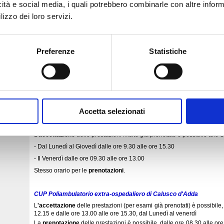
icità e social media, i quali potrebbero combinarle con altre inform
CUP Casa di Comunità di Treviglio Via Matteotti
lizzo dei loro servizi.
L'
accettazione
delle prestazioni non esenti è possibile allo Sport
venerdì, dopo le 09.30 fino a chiususa servizio.
Le
prenotazioni
si effettuano, allo Sportello CUP, d
al lunedì al venerdì
Preferenze
Statistiche
15.30.
CUP Casa di Comunità di Martinengo - Piazza Maggiore 11
L'
accettazione
(esami già prenotati) è attiva dalle ore 08.30 alle o
venerdì
Le
prenotazioni
si effettuano, dal lunedì al venerdì, dalle ore 9.00 alle
Accetta selezionati
CUP Casa di Comunità di Dalmine Viale Betelli
L'
accettazione
delle prestazioni /visite già prenotate è possibile allo 
- Dal Lunedì al Giovedì dalle ore 9.30 alle ore 15.30
- Il Venerdì dalle ore 09.30 alle ore 13.00
Stesso orario per le
prenotazioni
.
CUP Poliambulatorio extra-ospedaliero di Calusco d'Adda
L
'accettazione
delle prestazioni (per esami già prenotati) è possibile,
12.15 e dalle ore 13.00 alle ore 15.30, dal Lunedì al venerdì
La
prenotazione
delle prestazioni è possibile, dalle ore 08.30 alle or