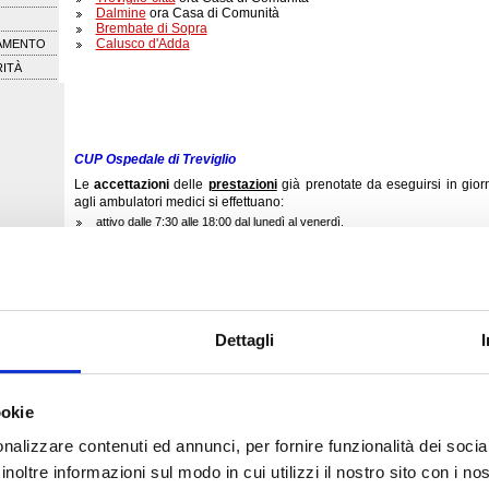
Dalmine
ora Casa di Comunità
Brembate di Sopra
Calusco d'Adda
AMENTO
RITÀ
CUP Ospedale di Treviglio
Le
accettazioni
delle
prestazioni
già prenotate da eseguirsi in gior
agli ambulatori medici si effettuano:
attivo dalle 7:30 alle 18:00 dal lunedì al venerdì.
Le
prenotazioni
delle prestazioni si effettuano:
dalle 08.30 alle 17.00, dal lunedì al venerdì.
È necessario munirsi del numero progressivo da ritirare ai totem
Dettagli
CUP Ospedale di Romano
Le
accettazioni
delle
prestazioni
già prenotate da eseguirsi in gior
agli ambulatori medici si effettuano:
attivo dalle 7:30 alle 17:00 dal lunedì al venerdì.
ookie
Le
prenotazioni
delle prestazioni si effettuano:
nalizzare contenuti ed annunci, per fornire funzionalità dei socia
dalle 08.00 alle 17.00, dal lunedì al venerdì.
È necessario munirsi del numero progressivo da ritirare ai totem
inoltre informazioni sul modo in cui utilizzi il nostro sito con i n