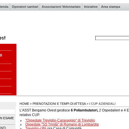
ienda
Operatori sanitari
Associazioni Volontariato
Iniziative
Area stampa
di
HOME
»
PRENOTAZIONI E TEMPI DI ATTESA
» I CUP AZIENDALI
L’ASST Bergamo Ovest gestisce
6 Poliambulatori,
2 Ospedalieri e 4 E
relativo CUP.
UN ESAME
"Ospedale Treviglio-Caravaggio" di Treviglio
Ospedale "SS Trinità" di Romano di Lombardia
NTI
Treviglio-città
ora Casa di Comunità