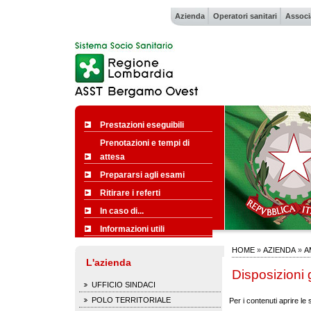
Azienda
Operatori sanitari
Associ
Prestazioni eseguibili
Prenotazioni e tempi di
attesa
Prepararsi agli esami
Ritirare i referti
In caso di...
Informazioni utili
HOME
»
AZIENDA
»
A
L'azienda
Disposizioni 
UFFICIO SINDACI
POLO TERRITORIALE
Per i contenuti aprire le 