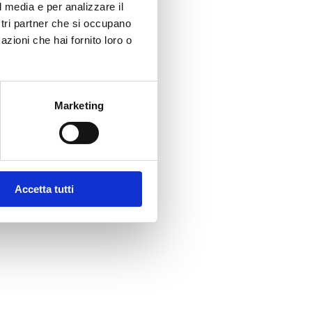
l media e per analizzare il
 territorio
ostri partner che si occupano
azioni che hai fornito loro o
Marketing
 Onda
Mappa del sito
|
Suggerimenti
0168
Accetta tutti