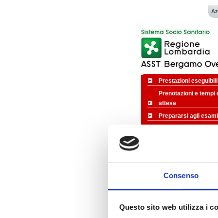
Az
Prestazioni eseguibili
Prenotazioni e tempi 
attesa
Prepararsi agli esami
Ritirare i referti
In caso di...
Informazioni utili
Consenso
Iniziative
EVENTI
Questo sito web utilizza i c
CONVEGNI