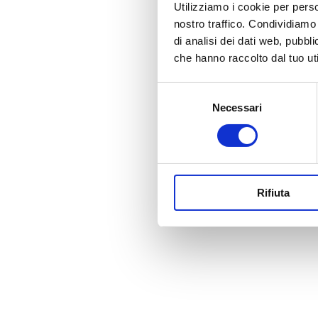
PERCORSO ROSA
Utilizziamo i cookie per perso
nostro traffico. Condividiamo 
di analisi dei dati web, pubbl
che hanno raccolto dal tuo uti
Selezione
Necessari
del
consenso
Cop
Rifiuta