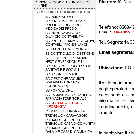
Direttore ff:
Dott.
NEUROPSICHIATRIA INFANTILE
(NPI)
OSPEDALI E POLIAMBULATORI
SC PSICHIATRIA 1
SC DIREZIONE MEDICA DEI
PRESIDI
SC DIREZIONE
Telefono:
0363/4
MEDICA DEI PRESIDI
Email:
severino_r
SC PROGRAMMAZIONE
BILANCIO CONTABILITÀ
SS PROCESSI AMMINISTRATIVI,
Tel. Segreteria
0
CONTABILI, PAC E BILANCI
SC TECNICO PATRIMONIALE
Email segreteria
SS CONTROLLO DI GESTIONE
SC GESTIONE OPERATIVA -
NEXT GENERATION EU
SC DIREZIONE PROFESSIONI
Ubicazione:
PO T
SANITARIE E SOCIALI
SC RISORSE UMANE
SC GESTIONE ACQUISTI
Il sistema informa
(PROVVEDITORATO -
ECONOMATO)
degli operatori sa
SS FORMAZIONE
necessarie alla pr
SC FARMACIA OSPEDALIERA E
FARMACIA TERRITORIALE
informativi è ri
SC SISTEMI GESTIONALI
coordinamento, e
INFORMATIVI
ROMANO DI LOMBARDIA
erogato.
TREVIGLIO - CARAVAGGIO
POLIAMBULATORIO DI
TREVIGLIO CASA DI COMUNITÀ
POLIAMBULATORIO DI
DALMINE CASA DI COMUNITÀ
In particolare il s