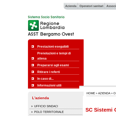
Azienda
Operatori sanitari
Associ
Prestazioni eseguibili
Prenotazioni e tempi di
attesa
Prepararsi agli esami
Ritirare i referti
In caso di...
Informazioni utili
HOME
»
AZIENDA
»
O
L'azienda
UFFICIO SINDACI
SC Sistemi G
POLO TERRITORIALE