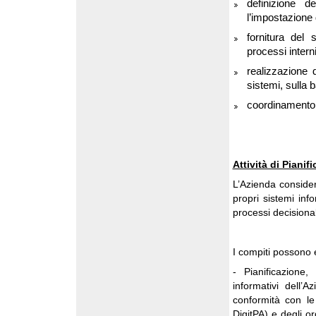
definizione d
l’impostazione d
fornitura del 
processi interni
realizzazione d
sistemi, sulla b
coordinamento d
Attività di Pianif
L’Azienda consider
propri sistemi inf
processi decisionali
I compiti possono e
- Pianificazione,
informativi dell’
conformità con le 
DigitPA) e degli o