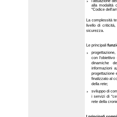
l'attuazione de
alla modalità 
“Codice dell'am
La complessità ter
livello di critici
sicurezza.
Le principali
funz
progettazione,
con l‘obiettivo
dinamiche del
informazioni a
progettazione e
finalizzato al co
della rete;
sviluppo di com
i servizi di “
ce
rete della croni
I principali compi