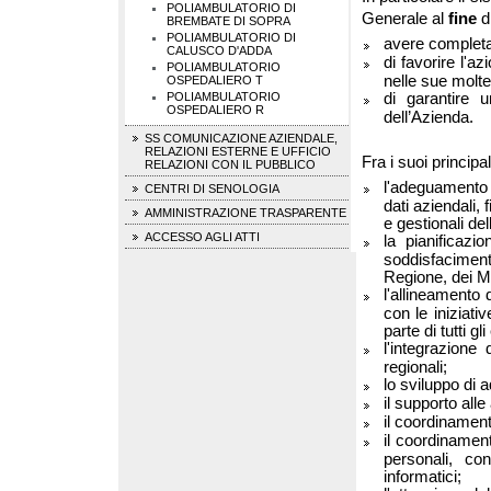
POLIAMBULATORIO DI
Generale al
fine
d
BREMBATE DI SOPRA
POLIAMBULATORIO DI
avere completa v
CALUSCO D'ADDA
di favorire l'az
POLIAMBULATORIO
nelle sue moltep
OSPEDALIERO T
di garantire u
POLIAMBULATORIO
OSPEDALIERO R
dell’Azienda.
SS COMUNICAZIONE AZIENDALE,
RELAZIONI ESTERNE E UFFICIO
Fra i suoi principa
RELAZIONI CON IL PUBBLICO
l'adeguamento c
CENTRI DI SENOLOGIA
dati aziendali, 
AMMINISTRAZIONE TRASPARENTE
e gestionali del
ACCESSO AGLI ATTI
la pianificazi
soddisfacimen
Regione, dei Min
l'allineamento d
con le iniziativ
parte di tutti gli
l'integrazione
regionali;
lo sviluppo di 
il supporto alle
il coordinament
il coordinament
personali, con
informatici;