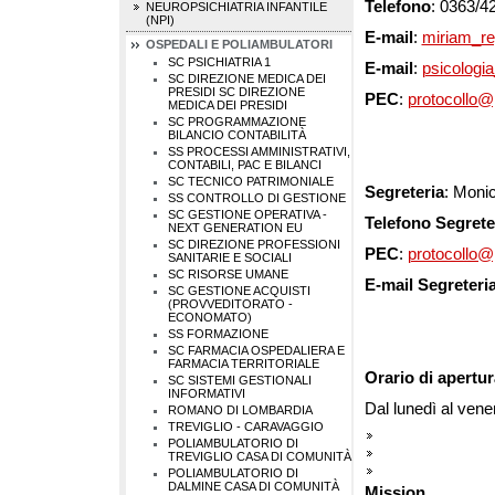
Telefono
: 0363/4
NEUROPSICHIATRIA INFANTILE
(NPI)
E-mail
:
miriam_re
OSPEDALI E POLIAMBULATORI
SC PSICHIATRIA 1
E-mail
:
psicologia
SC DIREZIONE MEDICA DEI
PRESIDI
SC DIREZIONE
PEC
:
protocollo@
MEDICA DEI PRESIDI
SC PROGRAMMAZIONE
BILANCIO CONTABILITÀ
SS PROCESSI AMMINISTRATIVI,
CONTABILI, PAC E BILANCI
SC TECNICO PATRIMONIALE
Segreteria
: Monic
SS CONTROLLO DI GESTIONE
SC GESTIONE OPERATIVA -
Telefono Segrete
NEXT GENERATION EU
SC DIREZIONE PROFESSIONI
PEC
:
protocollo@
SANITARIE E SOCIALI
SC RISORSE UMANE
E-mail Segreteri
SC GESTIONE ACQUISTI
(PROVVEDITORATO -
ECONOMATO)
SS FORMAZIONE
SC FARMACIA OSPEDALIERA E
FARMACIA TERRITORIALE
Orario di apertur
SC SISTEMI GESTIONALI
INFORMATIVI
Dal lunedì al vene
ROMANO DI LOMBARDIA
TREVIGLIO - CARAVAGGIO
POLIAMBULATORIO DI
TREVIGLIO CASA DI COMUNITÀ
POLIAMBULATORIO DI
DALMINE CASA DI COMUNITÀ
Mission