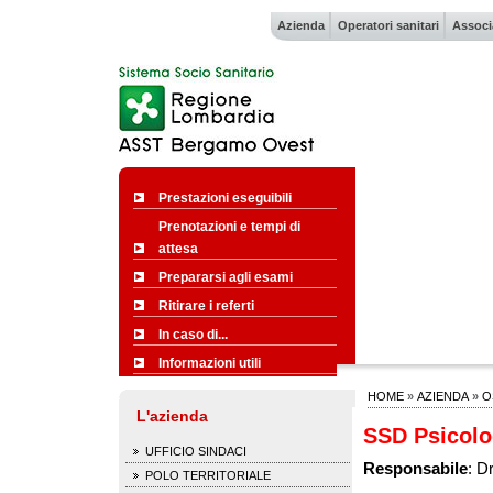
Azienda
Operatori sanitari
Associ
Prestazioni eseguibili
Prenotazioni e tempi di
attesa
Prepararsi agli esami
Ritirare i referti
In caso di...
Informazioni utili
HOME
»
AZIENDA
»
O
L'azienda
SSD Psicolo
UFFICIO SINDACI
Responsabile
: D
POLO TERRITORIALE