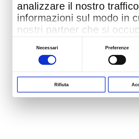
analizzare il nostro traffic
informazioni sul modo in cui
nostri partner che si occup
pubblicità e social media,
Selezione
Necessari
Preferenze
del
con altre informazioni che 
consenso
raccolto dal tuo utilizzo dei
Rifiuta
Acc