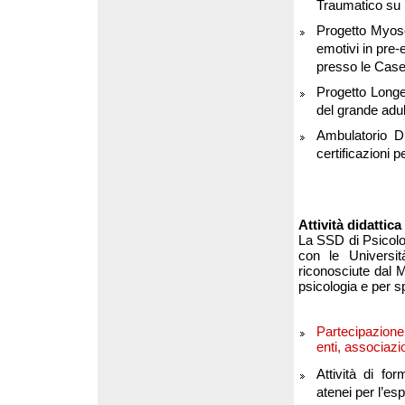
Traumatico su i
Progetto Myosot
emotivi in pre-
presso le Case
Progetto Longev
del grande adul
Ambulatorio Di
certificazioni p
Attività didattica
La SSD di Psicolog
con le Universit
riconosciute dal MI
psicologia e per s
Partecipazione
enti, associazio
Attività di fo
atenei per l’esp