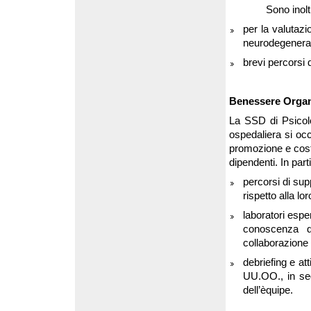
Sono inol
per la valutazi
neurodegenerat
brevi percorsi 
Benessere Organ
La SSD di Psicolog
ospedaliera si occ
promozione e costr
dipendenti. In par
percorsi di sup
rispetto alla l
laboratori esper
conoscenza di
collaborazione 
debriefing e att
UU.OO., in segu
dell’èquipe.