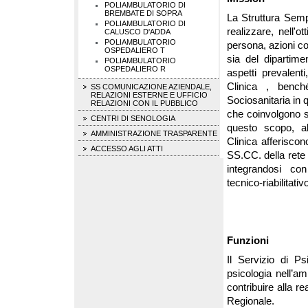
POLIAMBULATORIO DI
BREMBATE DI SOPRA
La Struttura Sempl
POLIAMBULATORIO DI
realizzare, nell'o
CALUSCO D'ADDA
POLIAMBULATORIO
persona, azioni c
OSPEDALIERO T
sia del dipartime
POLIAMBULATORIO
OSPEDALIERO R
aspetti prevalent
Clinica , bench
SS COMUNICAZIONE AZIENDALE,
RELAZIONI ESTERNE E UFFICIO
Sociosanitaria in 
RELAZIONI CON IL PUBBLICO
che coinvolgono si
CENTRI DI SENOLOGIA
questo scopo, al
AMMINISTRAZIONE TRASPARENTE
Clinica afferiscon
ACCESSO AGLI ATTI
SS.CC. della rete t
integrandosi con
tecnico-riabilitati
Funzioni
Il Servizio di Ps
psicologia nell’am
contribuire alla re
Regionale.